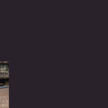
/15｜奈
日大社、東
be大阪燒、