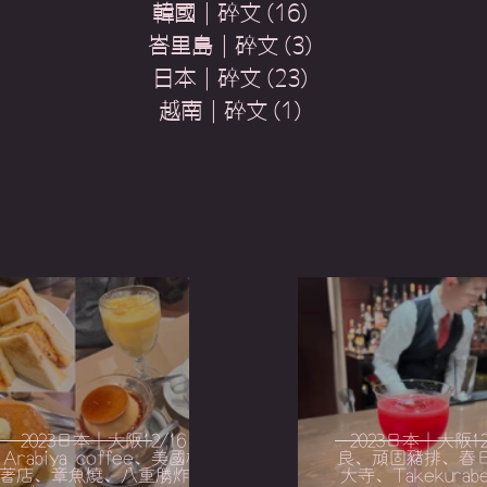
韓國｜碎文
(16)
16 篇文章
峇里島｜碎文
(3)
3 篇文章
日本｜碎文
(23)
23 篇文章
越南｜碎文
(1)
1 篇文章
2023日本｜大阪12/16｜
2023日本｜大阪12
Arabiya coffee、美國村古
良、頑固豬排、春
著店、章魚燒、八重勝炸串、
大寺、Takekura