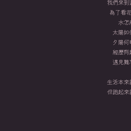
我們來到
為了看
水怎
太陽如
夕陽何
經歷有
遇見難
生活本來
​但跑起