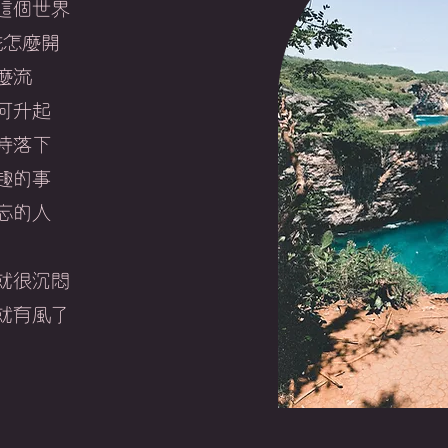
這個世界
花怎麼開
麼流
何升起
時落下
趣的事
忘的人
就很沉悶
來就有風了