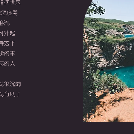
這個世界
花怎麼開
麼流
何升起
時落下
趣的事
忘的人
就很沉悶
來就有風了