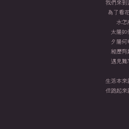
我們來到
為了看
水怎
太陽如
夕陽何
經歷有
遇見難
生活本來
​但跑起