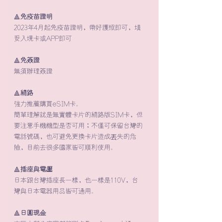
🔺
免疫苗證明
2023年4月起免疫苗證明，帶好護照即可，填
妥入境卡或APP即可
🔺
免簽證
無須辦理簽證
🔺
網路
強力推薦購買eSIM卡。
簡單理解就是無實體卡片的網路版SIM卡，但
要注意手機機型是否可用；不僅可保留台灣的
電話號碼，也可避免更換卡片造成丟失的危
險，目前去很多國家皆可順利使用。
🔺
插座與電壓
日本跟台灣插座長一樣，也一樣是110V，台
灣與日本電器用品皆可通用。
🔺
日圓現金