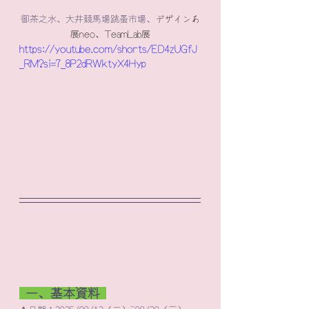
御茶之水、大井競馬場跳蚤市場
、
デザインあ
展neo、TeamLab展
https://youtube.com/shorts/ED4zUGfJ
_RM?si=7_8P2dRWktyX4Hyp
 一、基本資料 