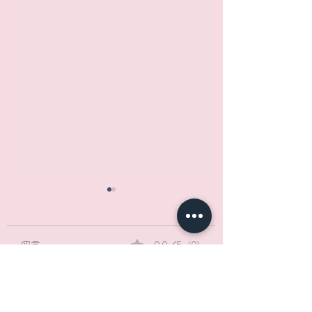
留言
0.0／5 (0)
居居去旅行｜2025日本
居居去旅行｜202
評論和評等......
｜藏王滑雪自由行
｜長野白馬村+沖