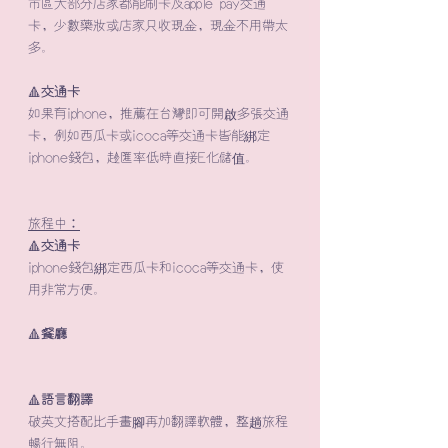
市區大部分店家都能刷卡及apple pay交通
卡，少數藥妝或店家只收現金，現金不用帶太
多。
🔺
​交通卡
如果有iphone，推薦在台灣即可開啟多張交通
卡，例如西瓜卡或icoca等交通卡皆能綁定
iphone錢包，趁匯率低時直接E化儲值。
旅程中：
🔺
​交通卡
iphone錢包綁定西瓜卡和icoca等交通卡，使
用非常方便。
🔺
餐廳
🔺
語言翻譯
破英文搭配比手畫腳再加翻譯軟體，整趟旅程
暢行無阻。