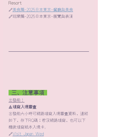
Resort
🔗
美食篇-2025日本東京-餐廳與美食
🔗玩樂篇-2025日本東京-展覽與表演
 三、注意事項 
出發前：
🔺
填寫入境審查
出發前六小時可網路填寫入境審查資料，連結
如下​，存下RQ碼；若沒網路填寫，也可以下
機後填寫紙本入境卡。
🔗
Visit Japan Wed