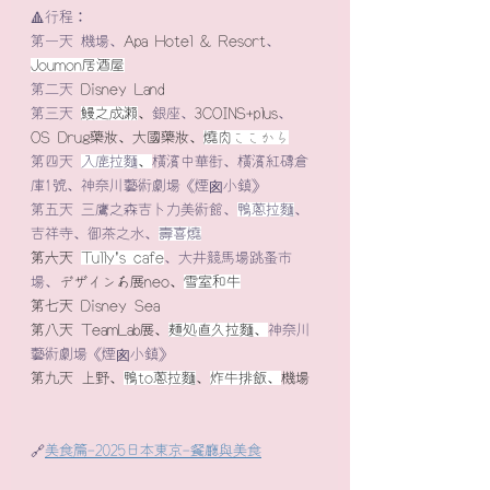
🔺行程：
第一天 機場、
Apa Hotel & Resort
、
Joumon居酒屋
第二天 
Disney Land
第三天 
鰻之成瀨
、
銀座、
3COINS+plus
、
OS Drug藥妝、大國藥妝、
燒肉
ここから
第四天 
入鹿拉麵
、
橫濱中華街、橫濱紅磚倉
庫1號、神奈川藝術劇場《煙囪小鎮》
第五天 三鷹之森吉卜力美術館、
鴨蔥拉麵
、
吉祥寺、御茶之水、
壽喜燒
第六天 
Tully's cafe
、大井競馬場跳蚤市
場、
デザインあ展neo、
雪室和牛
第七天 
Disney Sea
第八天 
TeamLab展、
麺処直久拉麵、
神奈川
藝術劇場《煙囪小鎮》
第九天 上野、
鴨to蔥拉麵
、
炸牛排飯、
機場
🔗
美食篇-2025日本東京-餐廳與美食