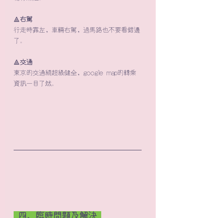
🔺
右駕
行走時靠左，車輛右駕，過馬路也不要看錯邊
了。
​🔺
交通
東京的交通網超級健全，google map的轉乘
資訊一目了然。
 四、臨時問題及解決 